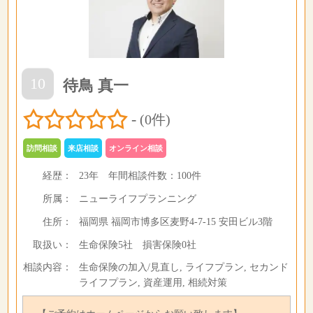
10
待鳥 真一
-
(0件)
訪問相談
来店相談
オンライン相談
経歴：
23年
年間相談件数：
100件
所属：
ニューライフプランニング
住所：
福岡県 福岡市博多区麦野4-7-15 安田ビル3階
取扱い：
生命保険5社 損害保険0社
相談内容：
生命保険の加入/見直し, ライフプラン, セカンド
ライフプラン, 資産運用, 相続対策