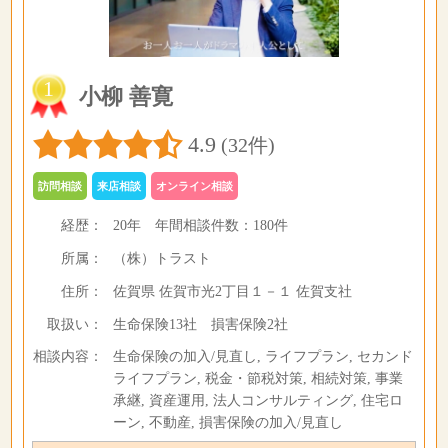
1
小柳 善寛
4.9
(32件)
訪問相談
来店相談
オンライン相談
経歴：
20年
年間相談件数：
180件
所属：
（株）トラスト
住所：
佐賀県 佐賀市光2丁目１－１ 佐賀支社
取扱い：
生命保険13社 損害保険2社
相談内容：
生命保険の加入/見直し, ライフプラン, セカンド
ライフプラン, 税金・節税対策, 相続対策, 事業
承継, 資産運用, 法人コンサルティング, 住宅ロ
ーン, 不動産, 損害保険の加入/見直し