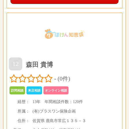
12
森田 貴博
-
(0件)
訪問相談
来店相談
オンライン相談
経歴：
13年
年間相談件数：
120件
所属：
(有)プラスワン保険企画
住所：
佐賀県 鹿島市常広１３５－３