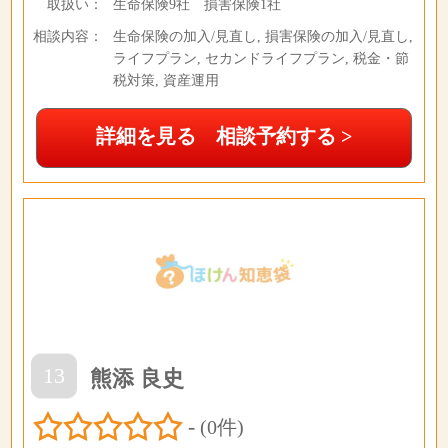
取扱い：
生命保険9社 損害保険1社
相談内容：
生命保険の加入/見直し, 損害保険の加入/見直し,
ライフプラン, セカンドライフプラン, 税金・節
税対策, 資産運用
詳細を見る 相談予約する >
13
熊添 良史
-
(0件)