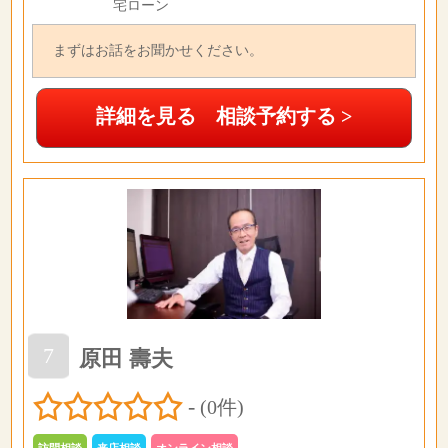
宅ローン
まずはお話をお聞かせください。
詳細を見る 相談予約する >
7
原田 壽夫
-
(0件)