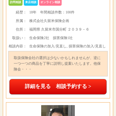
訪問相談
来店相談
オンライン相談
経歴：
18年
年間相談件数：
100件
所属：
株式会社久留米保険企画
住所：
福岡県 久留米市国分町 ２０３９－６
取扱い：
生命保険2社 損害保険1社
相談内容：
生命保険の加入/見直し, 損害保険の加入/見直し
取扱保険会社の選択は少ないかもしれませんが、逆に
一つ一つの商品を丁寧に説明し提案いたします。他保
険会・・・
詳細を見る 相談予約する >