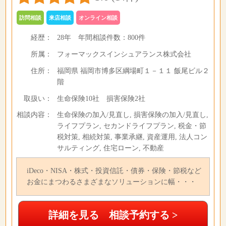
訪問相談
来店相談
オンライン相談
経歴：
28年
年間相談件数：
800件
所属：
フォーマックスインシュアランス株式会社
住所：
福岡県 福岡市博多区綱場町１－１１ 飯尾ビル２
階
取扱い：
生命保険10社 損害保険2社
相談内容：
生命保険の加入/見直し, 損害保険の加入/見直し,
ライフプラン, セカンドライフプラン, 税金・節
税対策, 相続対策, 事業承継, 資産運用, 法人コン
サルティング, 住宅ローン, 不動産
iDeco・NISA・株式・投資信託・債券・保険・節税など
お金にまつわるさまざまなソリューションに幅・・・
詳細を見る 相談予約する >