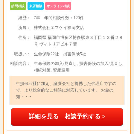
訪問相談
来店相談
オンライン相談
経歴：
7年
年間相談件数：
120件
所属：
株式会社エフケイ福岡支店
住所：
福岡県 福岡市博多区博多駅東３丁目１３番２８
号 ヴィトリアビル７階
取扱い：
生命保険22社 損害保険5社
相談内容：
生命保険の加入/見直し, 損害保険の加入/見直し,
相続対策, 資産運用
生損保57社に加え、証券会社と提携した代理店ですの
で、より総合的なご相談に対応しています。 お金の
知・・・
詳細を見る 相談予約する >