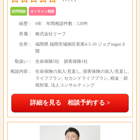
訪問相談
オンライン相談
経歴：
6年
年間相談件数：
120件
所属：
株式会社リーフ
住所：
福岡県 福岡市城南区長尾4-5-10 ジョグnagao３
階
取扱い：
生命保険5社 損害保険1社
相談内容：
生命保険の加入/見直し, 損害保険の加入/見直し,
ライフプラン, セカンドライフプラン, 税金・節
税対策, 法人コンサルティング
詳細を見る 相談予約する >