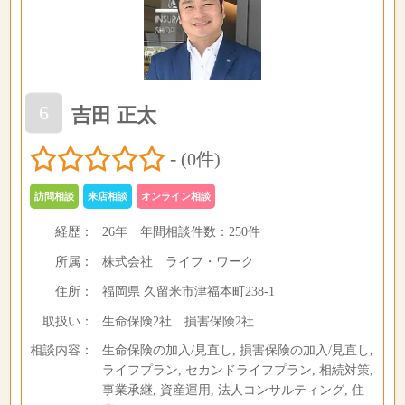
6
吉田 正太
-
(0件)
訪問相談
来店相談
オンライン相談
経歴：
26年
年間相談件数：
250件
所属：
株式会社 ライフ・ワーク
住所：
福岡県 久留米市津福本町238-1
取扱い：
生命保険2社 損害保険2社
相談内容：
生命保険の加入/見直し, 損害保険の加入/見直し,
ライフプラン, セカンドライフプラン, 相続対策,
事業承継, 資産運用, 法人コンサルティング, 住