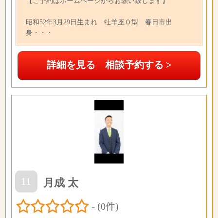
【ご予約はホームページからお願い致します】
昭和52年3月29日生まれ 牡羊座Ｏ型 春日市出
身・・・
詳細を見る 相談予約する >
11
月成 太
-
(0件)