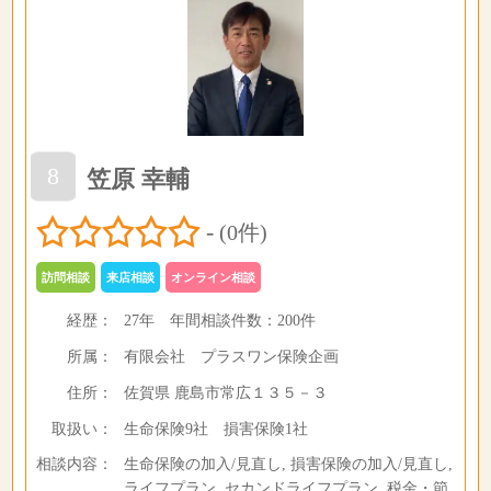
8
笠原 幸輔
-
(0件)
訪問相談
来店相談
オンライン相談
経歴：
27年
年間相談件数：
200件
所属：
有限会社 プラスワン保険企画
住所：
佐賀県 鹿島市常広１３５－３
取扱い：
生命保険9社 損害保険1社
相談内容：
生命保険の加入/見直し, 損害保険の加入/見直し,
ライフプラン, セカンドライフプラン, 税金・節