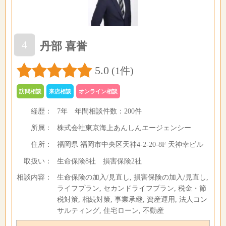
4
丹部 喜誉
5.0
(1件)
訪問相談
来店相談
オンライン相談
経歴：
7年
年間相談件数：
200件
所属：
株式会社東京海上あんしんエージェンシー
住所：
福岡県 福岡市中央区天神4-2-20-8F 天神幸ビル
取扱い：
生命保険8社 損害保険2社
相談内容：
生命保険の加入/見直し, 損害保険の加入/見直し,
ライフプラン, セカンドライフプラン, 税金・節
税対策, 相続対策, 事業承継, 資産運用, 法人コン
サルティング, 住宅ローン, 不動産