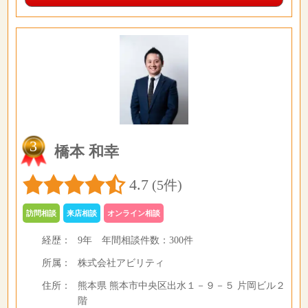
3
橋本 和幸
4.7
(5件)
訪問相談
来店相談
オンライン相談
経歴：
9年
年間相談件数：
300件
所属：
株式会社アビリティ
住所：
熊本県 熊本市中央区出水１－９－５ 片岡ビル２
階