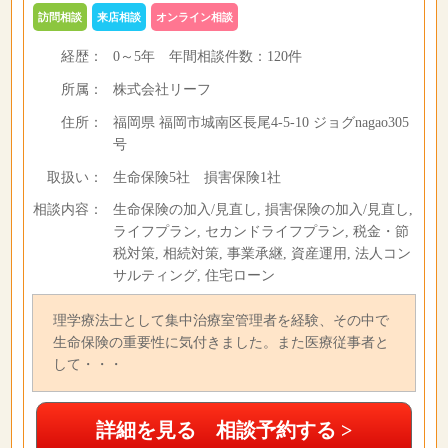
訪問相談
来店相談
オンライン相談
経歴：
0～5年
年間相談件数：
120件
所属：
株式会社リーフ
住所：
福岡県 福岡市城南区長尾4-5-10 ジョグnagao305
号
取扱い：
生命保険5社 損害保険1社
相談内容：
生命保険の加入/見直し, 損害保険の加入/見直し,
ライフプラン, セカンドライフプラン, 税金・節
税対策, 相続対策, 事業承継, 資産運用, 法人コン
サルティング, 住宅ローン
理学療法士として集中治療室管理者を経験、その中で
生命保険の重要性に気付きました。また医療従事者と
して・・・
詳細を見る 相談予約する >