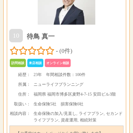
10
待鳥 真一
-
(0件)
訪問相談
来店相談
オンライン相談
経歴：
23年
年間相談件数：
100件
所属：
ニューライフプランニング
住所：
福岡県 福岡市博多区麦野4-7-15 安田ビル3階
取扱い：
生命保険5社 損害保険0社
相談内容：
生命保険の加入/見直し, ライフプラン, セカンド
ライフプラン, 資産運用, 相続対策