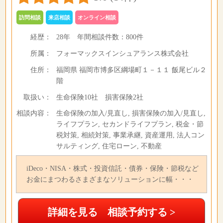
訪問相談
来店相談
オンライン相談
経歴：
28年
年間相談件数：
800件
所属：
フォーマックスインシュアランス株式会社
住所：
福岡県 福岡市博多区綱場町１－１１ 飯尾ビル２
階
取扱い：
生命保険10社 損害保険2社
相談内容：
生命保険の加入/見直し, 損害保険の加入/見直し,
ライフプラン, セカンドライフプラン, 税金・節
税対策, 相続対策, 事業承継, 資産運用, 法人コン
サルティング, 住宅ローン, 不動産
iDeco・NISA・株式・投資信託・債券・保険・節税など
お金にまつわるさまざまなソリューションに幅・・・
詳細を見る 相談予約する >