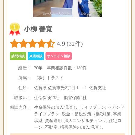
1
小柳 善寛
4.9
(32件)
訪問相談
来店相談
オンライン相談
経歴：
20年
年間相談件数：
180件
所属：
（株）トラスト
住所：
佐賀県 佐賀市光2丁目１－１ 佐賀支社
取扱い：
生命保険13社 損害保険2社
相談内容：
生命保険の加入/見直し, ライフプラン, セカンド
ライフプラン, 税金・節税対策, 相続対策, 事業
承継, 資産運用, 法人コンサルティング, 住宅ロ
ーン, 不動産, 損害保険の加入/見直し