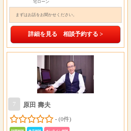
宅ローン
まずはお話をお聞かせください。
詳細を見る 相談予約する >
7
原田 壽夫
-
(0件)