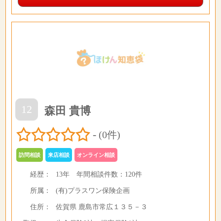
12
森田 貴博
-
(0件)
訪問相談
来店相談
オンライン相談
経歴：
13年
年間相談件数：
120件
所属：
(有)プラスワン保険企画
住所：
佐賀県 鹿島市常広１３５－３