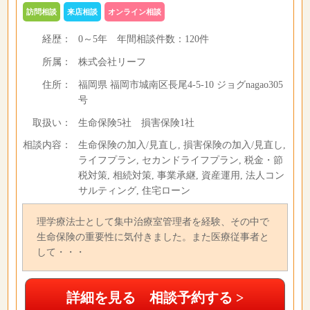
訪問相談
来店相談
オンライン相談
経歴：
0～5年
年間相談件数：
120件
所属：
株式会社リーフ
住所：
福岡県 福岡市城南区長尾4-5-10 ジョグnagao305
号
取扱い：
生命保険5社 損害保険1社
相談内容：
生命保険の加入/見直し, 損害保険の加入/見直し,
ライフプラン, セカンドライフプラン, 税金・節
税対策, 相続対策, 事業承継, 資産運用, 法人コン
サルティング, 住宅ローン
理学療法士として集中治療室管理者を経験、その中で
生命保険の重要性に気付きました。また医療従事者と
して・・・
詳細を見る 相談予約する >