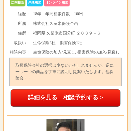
訪問相談
来店相談
オンライン相談
経歴：
18年
年間相談件数：
100件
所属：
株式会社久留米保険企画
住所：
福岡県 久留米市国分町 ２０３９－６
取扱い：
生命保険2社 損害保険1社
相談内容：
生命保険の加入/見直し, 損害保険の加入/見直し
取扱保険会社の選択は少ないかもしれませんが、逆に
一つ一つの商品を丁寧に説明し提案いたします。他保
険会・・・
詳細を見る 相談予約する >