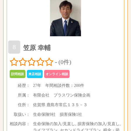
8
笠原 幸輔
-
(0件)
訪問相談
来店相談
オンライン相談
経歴：
27年
年間相談件数：
200件
所属：
有限会社 プラスワン保険企画
住所：
佐賀県 鹿島市常広１３５－３
取扱い：
生命保険9社 損害保険1社
相談内容：
生命保険の加入/見直し, 損害保険の加入/見直し,
ライフプラン, セカンドライフプラン, 税金・節