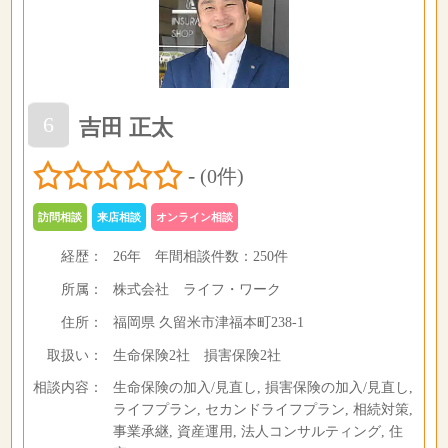
6
吉田 正太
-
(0件)
訪問相談
来店相談
オンライン相談
経歴：
26年
年間相談件数：
250件
所属：
株式会社 ライフ・ワーク
住所：
福岡県 久留米市津福本町238-1
取扱い：
生命保険2社 損害保険2社
相談内容：
生命保険の加入/見直し, 損害保険の加入/見直し,
ライフプラン, セカンドライフプラン, 相続対策,
事業承継, 資産運用, 法人コンサルティング, 住