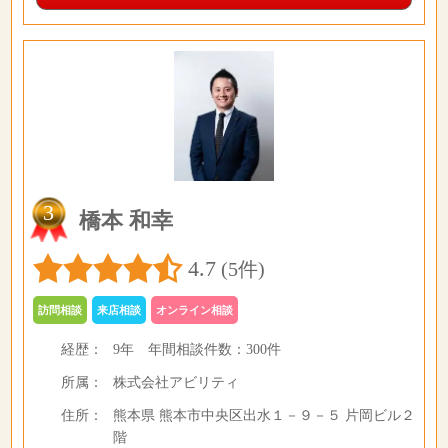
3
橋本 和幸
4.7
(5件)
訪問相談
来店相談
オンライン相談
経歴：
9年
年間相談件数：
300件
所属：
株式会社アビリティ
住所：
熊本県 熊本市中央区出水１－９－５ 片岡ビル２
階