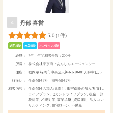
4
丹部 喜誉
5.0
(1件)
訪問相談
来店相談
オンライン相談
経歴：
7年
年間相談件数：
200件
所属：
株式会社東京海上あんしんエージェンシー
住所：
福岡県 福岡市中央区天神4-2-20-8F 天神幸ビル
取扱い：
生命保険8社 損害保険2社
相談内容：
生命保険の加入/見直し, 損害保険の加入/見直し,
ライフプラン, セカンドライフプラン, 税金・節
税対策, 相続対策, 事業承継, 資産運用, 法人コン
サルティング, 住宅ローン, 不動産