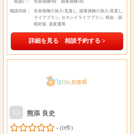
取扱い：
生命保険9社 損害保険1社
相談内容：
生命保険の加入/見直し, 損害保険の加入/見直し,
ライフプラン, セカンドライフプラン, 税金・節
税対策, 資産運用
詳細を見る 相談予約する >
13
熊添 良史
-
(0件)