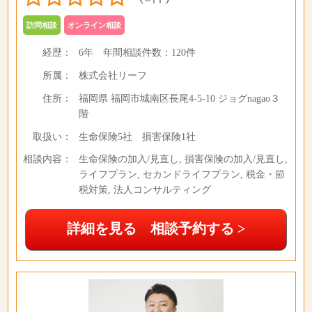
訪問相談
オンライン相談
経歴：
6年
年間相談件数：
120件
所属：
株式会社リーフ
住所：
福岡県 福岡市城南区長尾4-5-10 ジョグnagao３
階
取扱い：
生命保険5社 損害保険1社
相談内容：
生命保険の加入/見直し, 損害保険の加入/見直し,
ライフプラン, セカンドライフプラン, 税金・節
税対策, 法人コンサルティング
詳細を見る 相談予約する >