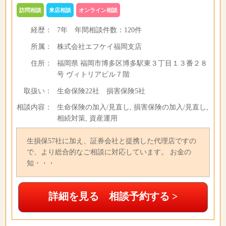
訪問相談
来店相談
オンライン相談
経歴：
7年
年間相談件数：
120件
所属：
株式会社エフケイ福岡支店
住所：
福岡県 福岡市博多区博多駅東３丁目１３番２８
号 ヴィトリアビル７階
取扱い：
生命保険22社 損害保険5社
相談内容：
生命保険の加入/見直し, 損害保険の加入/見直し,
相続対策, 資産運用
生損保57社に加え、証券会社と提携した代理店ですの
で、より総合的なご相談に対応しています。 お金の
知・・・
詳細を見る 相談予約する >