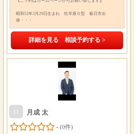
【ご予約はホームページからお願い致します】
昭和52年3月29日生まれ 牡羊座Ｏ型 春日市出
身・・・
詳細を見る 相談予約する >
11
月成 太
-
(0件)