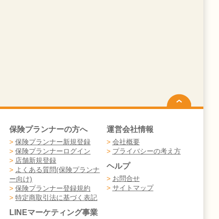
保険プランナーの方へ
運営会社情報
>
保険プランナー新規登録
>
会社概要
>
保険プランナーログイン
>
プライバシーの考え方
>
店舗新規登録
ヘルプ
>
よくある質問(保険プランナ
>
お問合せ
ー向け)
>
サイトマップ
>
保険プランナー登録規約
>
特定商取引法に基づく表記
LINEマーケティング事業