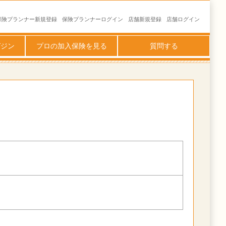
保険プランナー新規登録
保険プランナーログイン
店舗新規登録
店舗ログイン
ガジン
プロの加入保険を見る
質問する