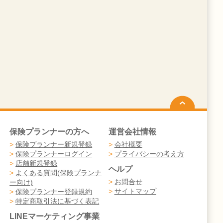
保険プランナーの方へ
運営会社情報
>
保険プランナー新規登録
>
会社概要
>
保険プランナーログイン
>
プライバシーの考え方
>
店舗新規登録
ヘルプ
>
よくある質問(保険プランナ
>
お問合せ
ー向け)
>
サイトマップ
>
保険プランナー登録規約
>
特定商取引法に基づく表記
LINEマーケティング事業