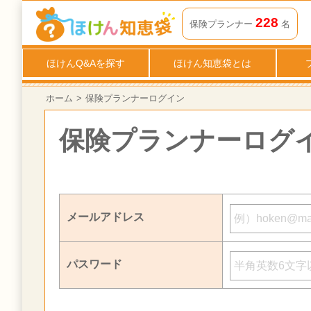
228
保険プランナー
名
ほけんQ&Aを探す
ほけん知恵袋とは
ホーム
保険プランナーログイン
保険プランナーログ
メールアドレス
パスワード