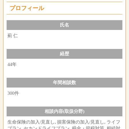
プロフィール
氏名
薊 仁
経歴
44年
年間相談数
300件
相談内容(取扱分野)
生命保険の加入/見直し, 損害保険の加入/見直し, ライフ
プラン, セカンドライフプラン, 税金・節税対策, 相続対