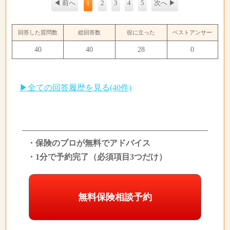
◀ 前へ
1
2
3
4
5
次へ ▶
回答した質問数
総回答数
役に立った
ベストアンサー
40
40
28
0
▶全ての回答履歴を見る(40件)
・保険のプロが無料でアドバイス
・1分で予約完了（必須項目3つだけ）
無料保険相談予約