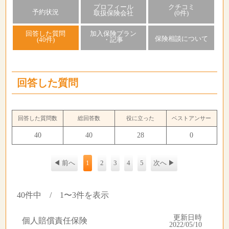
プロフィール
クチコミ
予約状況
取扱保険会社
(0件)
回答した質問
加入保険プラン
保険相談について
(40件)
・記事
回答した質問
回答した質問数
総回答数
役に立った
ベストアンサー
40
40
28
0
◀ 前へ
1
2
3
4
5
次へ ▶
40件中 / 1〜3件を表示
更新日時
個人賠償責任保険
2022/05/10