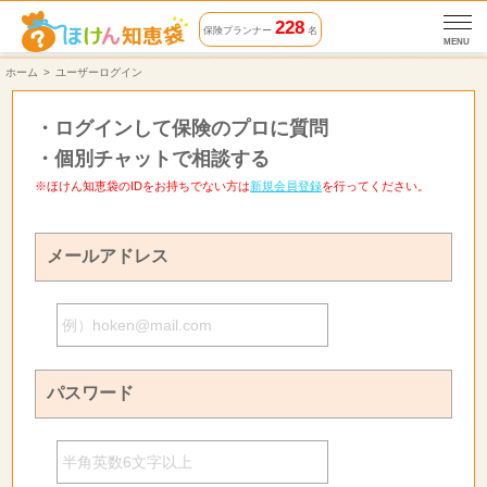
228
保険プランナー
名
MENU
ホーム
ユーザーログイン
・
ログインして保険のプロに質問
・
個別チャットで相談する
※ほけん知恵袋のIDをお持ちでない方は
新規会員登録
を行ってください。
メールアドレス
パスワード