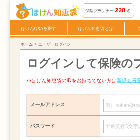
228
保険プランナー
名
ほけんQ&Aを探す
ほけん知恵袋とは
ホーム
ユーザーログイン
ログインして保険の
※ほけん知恵袋のIDをお持ちでない方は
新規会員
メールアドレス
パスワード