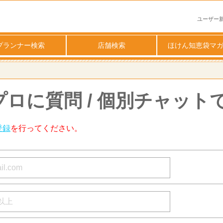
ユーザー
プランナー検索
店舗検索
ほけん知恵袋マ
プロに質問
/
個別チャット
登録
を行ってください。