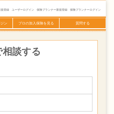
新規登録
ユーザーログイン
保険プランナー新規登録
保険プランナーログイン
ガジン
プロの加入保険を見る
質問する
で相談する