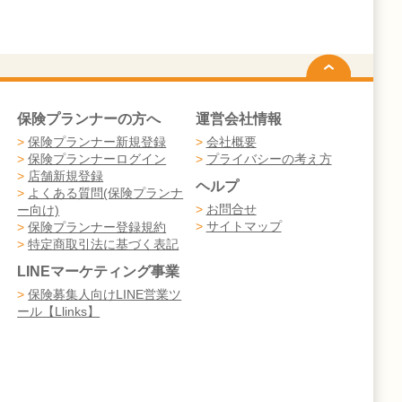
保険プランナーの方へ
運営会社情報
>
保険プランナー新規登録
>
会社概要
>
保険プランナーログイン
>
プライバシーの考え方
>
店舗新規登録
ヘルプ
>
よくある質問(保険プランナ
>
お問合せ
ー向け)
>
サイトマップ
>
保険プランナー登録規約
>
特定商取引法に基づく表記
LINEマーケティング事業
>
保険募集人向けLINE営業ツ
ール【Llinks】