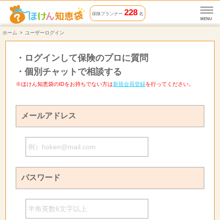
228
保険プランナー
名
MENU
ホーム
ユーザーログイン
・
ログインして保険のプロに質問
・
個別チャットで相談する
※ほけん知恵袋のIDをお持ちでない方は
新規会員登録
を行ってください。
メールアドレス
パスワード