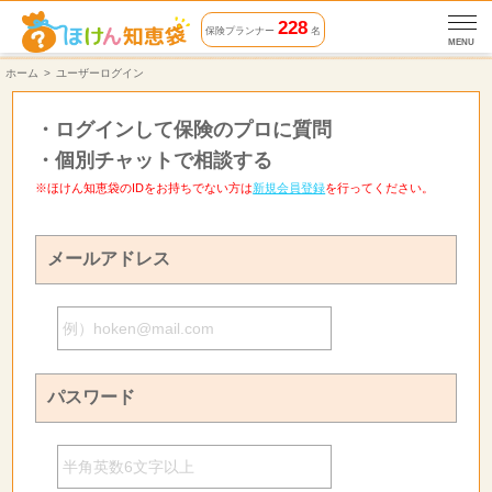
228
保険プランナー
名
MENU
ホーム
ユーザーログイン
・
ログインして保険のプロに質問
・
個別チャットで相談する
※ほけん知恵袋のIDをお持ちでない方は
新規会員登録
を行ってください。
メールアドレス
パスワード