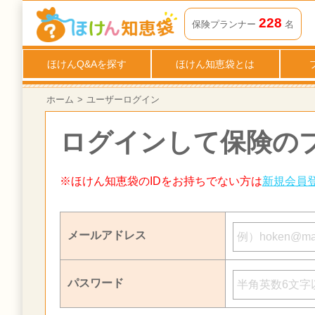
228
保険プランナー
名
ほけんQ&Aを探す
ほけん知恵袋とは
ホーム
ユーザーログイン
ログインして保険の
※ほけん知恵袋のIDをお持ちでない方は
新規会員
メールアドレス
パスワード