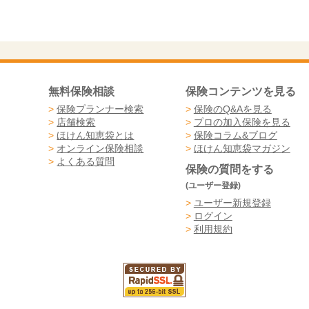
無料保険相談
保険コンテンツを見る
>
保険プランナー検索
>
保険のQ&Aを見る
>
店舗検索
>
プロの加入保険を見る
>
ほけん知恵袋とは
>
保険コラム&ブログ
>
オンライン保険相談
>
ほけん知恵袋マガジン
>
よくある質問
保険の質問をする
(ユーザー登録)
>
ユーザー新規登録
>
ログイン
>
利用規約