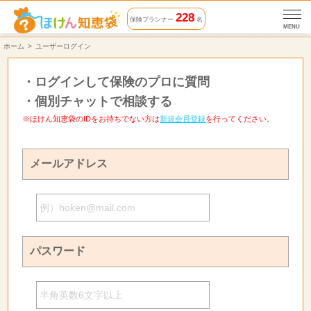
228
保険プランナー
名
MENU
ホーム
ユーザーログイン
・
ログインして保険のプロに質問
・
個別チャットで相談する
※ほけん知恵袋のIDをお持ちでない方は
新規会員登録
を行ってください。
メールアドレス
パスワード