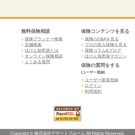
無料保険相談
保険コンテンツを見る
>
保険プランナー検索
>
保険のQ&Aを見る
>
店舗検索
>
プロの加入保険を見る
>
ほけん知恵袋とは
>
保険コラム&ブログ
>
オンライン保険相談
>
ほけん知恵袋マガジン
>
よくある質問
保険の質問をする
(ユーザー登録)
>
ユーザー新規登録
>
ログイン
>
利用規約
Copyright © 株式会社デザートブルーム All Rights Reserved.