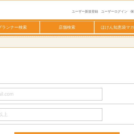
ユーザー新規登録
ユーザーログイン
保
プランナー検索
店舗検索
ほけん知恵袋マ