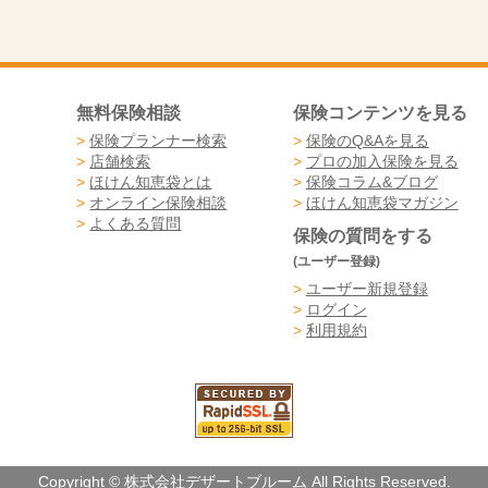
無料保険相談
保険コンテンツを見る
>
保険プランナー検索
>
保険のQ&Aを見る
>
店舗検索
>
プロの加入保険を見る
>
ほけん知恵袋とは
>
保険コラム&ブログ
>
オンライン保険相談
>
ほけん知恵袋マガジン
>
よくある質問
保険の質問をする
(ユーザー登録)
>
ユーザー新規登録
>
ログイン
>
利用規約
Copyright © 株式会社デザートブルーム All Rights Reserved.