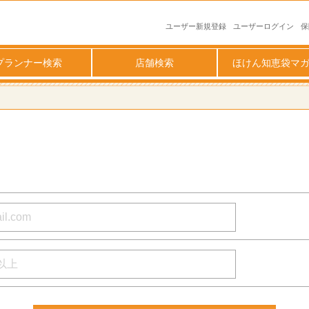
ユーザー新規登録
ユーザーログイン
保
プランナー検索
店舗検索
ほけん知恵袋マ