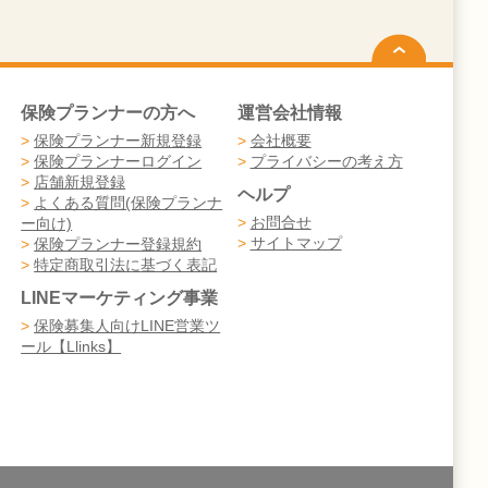
保険プランナーの方へ
運営会社情報
>
保険プランナー新規登録
>
会社概要
>
保険プランナーログイン
>
プライバシーの考え方
>
店舗新規登録
ヘルプ
>
よくある質問(保険プランナ
>
お問合せ
ー向け)
>
サイトマップ
>
保険プランナー登録規約
>
特定商取引法に基づく表記
LINEマーケティング事業
>
保険募集人向けLINE営業ツ
ール【Llinks】