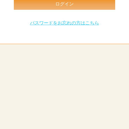
パスワードをお忘れの方はこちら