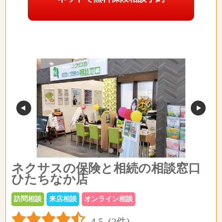
ネクサスの保険と相続の相談窓口
ひたちなか店
訪問相談
来店相談
オンライン相談
4.5
(2件)