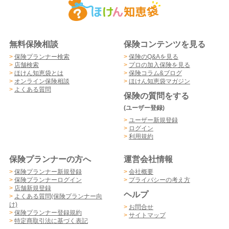
無料保険相談
保険コンテンツを見る
>
保険プランナー検索
>
保険のQ&Aを見る
>
店舗検索
>
プロの加入保険を見る
>
ほけん知恵袋とは
>
保険コラム&ブログ
>
オンライン保険相談
>
ほけん知恵袋マガジン
>
よくある質問
保険の質問をする
(ユーザー登録)
>
ユーザー新規登録
>
ログイン
>
利用規約
保険プランナーの方へ
運営会社情報
>
保険プランナー新規登録
>
会社概要
>
保険プランナーログイン
>
プライバシーの考え方
>
店舗新規登録
ヘルプ
>
よくある質問(保険プランナー向
け)
>
お問合せ
>
保険プランナー登録規約
>
サイトマップ
>
特定商取引法に基づく表記