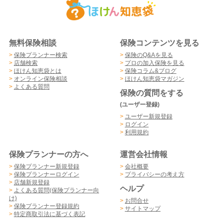
無料保険相談
保険コンテンツを見る
>
保険プランナー検索
>
保険のQ&Aを見る
>
店舗検索
>
プロの加入保険を見る
>
ほけん知恵袋とは
>
保険コラム&ブログ
>
オンライン保険相談
>
ほけん知恵袋マガジン
>
よくある質問
保険の質問をする
(ユーザー登録)
>
ユーザー新規登録
>
ログイン
>
利用規約
保険プランナーの方へ
運営会社情報
>
保険プランナー新規登録
>
会社概要
>
保険プランナーログイン
>
プライバシーの考え方
>
店舗新規登録
ヘルプ
>
よくある質問(保険プランナー向
け)
>
お問合せ
>
保険プランナー登録規約
>
サイトマップ
>
特定商取引法に基づく表記