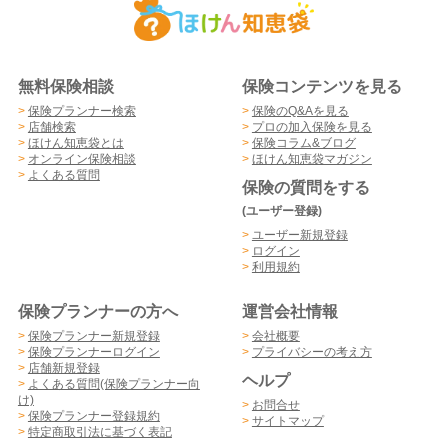
無料保険相談
保険コンテンツを見る
>
保険プランナー検索
>
保険のQ&Aを見る
>
店舗検索
>
プロの加入保険を見る
>
ほけん知恵袋とは
>
保険コラム&ブログ
>
オンライン保険相談
>
ほけん知恵袋マガジン
>
よくある質問
保険の質問をする
(ユーザー登録)
>
ユーザー新規登録
>
ログイン
>
利用規約
保険プランナーの方へ
運営会社情報
>
保険プランナー新規登録
>
会社概要
>
保険プランナーログイン
>
プライバシーの考え方
>
店舗新規登録
ヘルプ
>
よくある質問(保険プランナー向
け)
>
お問合せ
>
保険プランナー登録規約
>
サイトマップ
>
特定商取引法に基づく表記