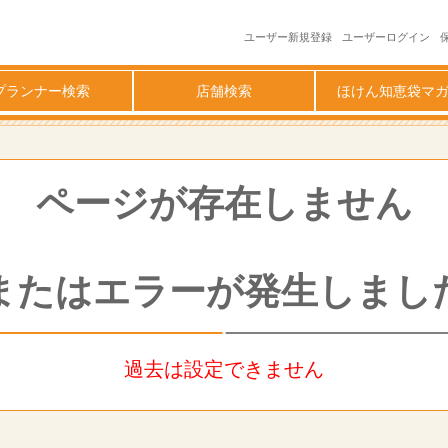
ユーザー新規登録
ユーザーログイン
プランナー検索
店舗検索
ほけん知恵袋マ
ページが存在しません
またはエラーが発生しまし
過去は設定できません