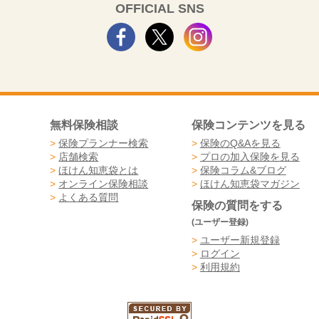
OFFICIAL SNS
無料保険相談
保険コンテンツを見る
>
保険プランナー検索
>
保険のQ&Aを見る
>
店舗検索
>
プロの加入保険を見る
>
ほけん知恵袋とは
>
保険コラム&ブログ
>
オンライン保険相談
>
ほけん知恵袋マガジン
>
よくある質問
保険の質問をする
(ユーザー登録)
>
ユーザー新規登録
>
ログイン
>
利用規約