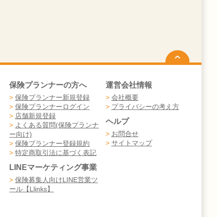
保険プランナーの方へ
運営会社情報
>
保険プランナー新規登録
>
会社概要
>
保険プランナーログイン
>
プライバシーの考え方
>
店舗新規登録
ヘルプ
>
よくある質問(保険プランナ
>
お問合せ
ー向け)
>
サイトマップ
>
保険プランナー登録規約
>
特定商取引法に基づく表記
LINEマーケティング事業
>
保険募集人向けLINE営業ツ
ール【Llinks】