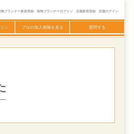
保険プランナー新規登録
保険プランナーログイン
店舗新規登録
店舗ログイン
ガジン
プロの加入保険を見る
質問する
た