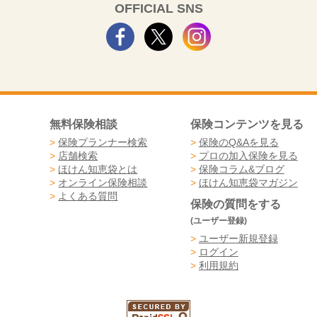
OFFICIAL SNS
無料保険相談
保険コンテンツを見る
>
保険プランナー検索
>
保険のQ&Aを見る
>
店舗検索
>
プロの加入保険を見る
>
ほけん知恵袋とは
>
保険コラム&ブログ
>
オンライン保険相談
>
ほけん知恵袋マガジン
>
よくある質問
保険の質問をする
(ユーザー登録)
>
ユーザー新規登録
>
ログイン
>
利用規約