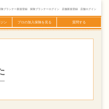
保険プランナー新規登録
保険プランナーログイン
店舗新規登録
店舗ログイン
ガジン
プロの加入保険を見る
質問する
た