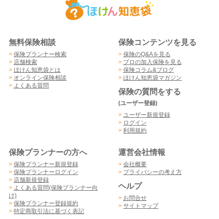
無料保険相談
保険コンテンツを見る
>
保険プランナー検索
>
保険のQ&Aを見る
>
店舗検索
>
プロの加入保険を見る
>
ほけん知恵袋とは
>
保険コラム&ブログ
>
オンライン保険相談
>
ほけん知恵袋マガジン
>
よくある質問
保険の質問をする
(ユーザー登録)
>
ユーザー新規登録
>
ログイン
>
利用規約
保険プランナーの方へ
運営会社情報
>
保険プランナー新規登録
>
会社概要
>
保険プランナーログイン
>
プライバシーの考え方
>
店舗新規登録
ヘルプ
>
よくある質問(保険プランナー向
け)
>
お問合せ
>
保険プランナー登録規約
>
サイトマップ
>
特定商取引法に基づく表記