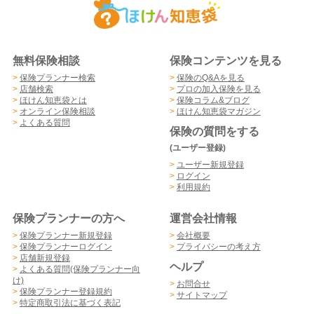
無料保険相談
保険コンテンツを見る
>
保険プランナー検索
>
保険のQ&Aを見る
>
店舗検索
>
プロの加入保険を見る
>
ほけん知恵袋とは
>
保険コラム&ブログ
>
オンライン保険相談
>
ほけん知恵袋マガジン
>
よくある質問
保険の質問をする
(ユーザー登録)
>
ユーザー新規登録
>
ログイン
>
利用規約
保険プランナーの方へ
運営会社情報
>
保険プランナー新規登録
>
会社概要
>
保険プランナーログイン
>
プライバシーの考え方
>
店舗新規登録
ヘルプ
>
よくある質問(保険プランナー向
け)
>
お問合せ
>
保険プランナー登録規約
>
サイトマップ
>
特定商取引法に基づく表記