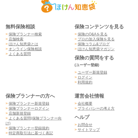
無料保険相談
保険コンテンツを見る
>
保険プランナー検索
>
保険のQ&Aを見る
>
店舗検索
>
プロの加入保険を見る
>
ほけん知恵袋とは
>
保険コラム&ブログ
>
オンライン保険相談
>
ほけん知恵袋マガジン
>
よくある質問
保険の質問をする
(ユーザー登録)
>
ユーザー新規登録
>
ログイン
>
利用規約
保険プランナーの方へ
運営会社情報
>
保険プランナー新規登録
>
会社概要
>
保険プランナーログイン
>
プライバシーの考え方
>
店舗新規登録
ヘルプ
>
よくある質問(保険プランナー向
け)
>
お問合せ
>
保険プランナー登録規約
>
サイトマップ
>
特定商取引法に基づく表記