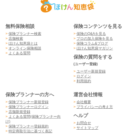
無料保険相談
保険コンテンツを見る
>
保険プランナー検索
>
保険のQ&Aを見る
>
店舗検索
>
プロの加入保険を見る
>
ほけん知恵袋とは
>
保険コラム&ブログ
>
オンライン保険相談
>
ほけん知恵袋マガジン
>
よくある質問
保険の質問をする
(ユーザー登録)
>
ユーザー新規登録
>
ログイン
>
利用規約
保険プランナーの方へ
運営会社情報
>
保険プランナー新規登録
>
会社概要
>
保険プランナーログイン
>
プライバシーの考え方
>
店舗新規登録
ヘルプ
>
よくある質問(保険プランナー向
け)
>
お問合せ
>
保険プランナー登録規約
>
サイトマップ
>
特定商取引法に基づく表記