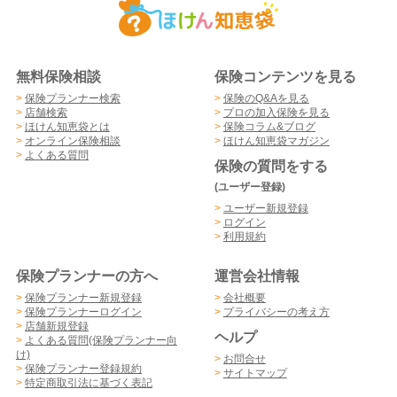
無料保険相談
保険コンテンツを見る
>
保険プランナー検索
>
保険のQ&Aを見る
>
店舗検索
>
プロの加入保険を見る
>
ほけん知恵袋とは
>
保険コラム&ブログ
>
オンライン保険相談
>
ほけん知恵袋マガジン
>
よくある質問
保険の質問をする
(ユーザー登録)
>
ユーザー新規登録
>
ログイン
>
利用規約
保険プランナーの方へ
運営会社情報
>
保険プランナー新規登録
>
会社概要
>
保険プランナーログイン
>
プライバシーの考え方
>
店舗新規登録
ヘルプ
>
よくある質問(保険プランナー向
け)
>
お問合せ
>
保険プランナー登録規約
>
サイトマップ
>
特定商取引法に基づく表記