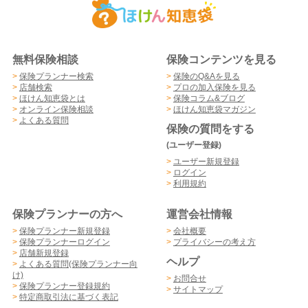
無料保険相談
保険コンテンツを見る
>
保険プランナー検索
>
保険のQ&Aを見る
>
店舗検索
>
プロの加入保険を見る
>
ほけん知恵袋とは
>
保険コラム&ブログ
>
オンライン保険相談
>
ほけん知恵袋マガジン
>
よくある質問
保険の質問をする
(ユーザー登録)
>
ユーザー新規登録
>
ログイン
>
利用規約
保険プランナーの方へ
運営会社情報
>
保険プランナー新規登録
>
会社概要
>
保険プランナーログイン
>
プライバシーの考え方
>
店舗新規登録
ヘルプ
>
よくある質問(保険プランナー向
け)
>
お問合せ
>
保険プランナー登録規約
>
サイトマップ
>
特定商取引法に基づく表記