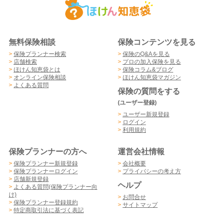
無料保険相談
保険コンテンツを見る
>
保険プランナー検索
>
保険のQ&Aを見る
>
店舗検索
>
プロの加入保険を見る
>
ほけん知恵袋とは
>
保険コラム&ブログ
>
オンライン保険相談
>
ほけん知恵袋マガジン
>
よくある質問
保険の質問をする
(ユーザー登録)
>
ユーザー新規登録
>
ログイン
>
利用規約
保険プランナーの方へ
運営会社情報
>
保険プランナー新規登録
>
会社概要
>
保険プランナーログイン
>
プライバシーの考え方
>
店舗新規登録
ヘルプ
>
よくある質問(保険プランナー向
け)
>
お問合せ
>
保険プランナー登録規約
>
サイトマップ
>
特定商取引法に基づく表記