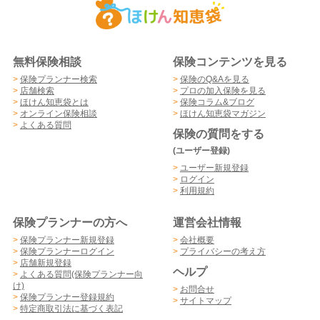
無料保険相談
保険コンテンツを見る
>
保険プランナー検索
>
保険のQ&Aを見る
>
店舗検索
>
プロの加入保険を見る
>
ほけん知恵袋とは
>
保険コラム&ブログ
>
オンライン保険相談
>
ほけん知恵袋マガジン
>
よくある質問
保険の質問をする
(ユーザー登録)
>
ユーザー新規登録
>
ログイン
>
利用規約
保険プランナーの方へ
運営会社情報
>
保険プランナー新規登録
>
会社概要
>
保険プランナーログイン
>
プライバシーの考え方
>
店舗新規登録
ヘルプ
>
よくある質問(保険プランナー向
け)
>
お問合せ
>
保険プランナー登録規約
>
サイトマップ
>
特定商取引法に基づく表記