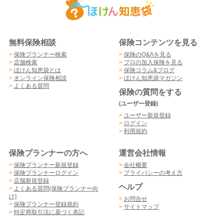
無料保険相談
保険コンテンツを見る
>
保険プランナー検索
>
保険のQ&Aを見る
>
店舗検索
>
プロの加入保険を見る
>
ほけん知恵袋とは
>
保険コラム&ブログ
>
オンライン保険相談
>
ほけん知恵袋マガジン
>
よくある質問
保険の質問をする
(ユーザー登録)
>
ユーザー新規登録
>
ログイン
>
利用規約
保険プランナーの方へ
運営会社情報
>
保険プランナー新規登録
>
会社概要
>
保険プランナーログイン
>
プライバシーの考え方
>
店舗新規登録
ヘルプ
>
よくある質問(保険プランナー向
け)
>
お問合せ
>
保険プランナー登録規約
>
サイトマップ
>
特定商取引法に基づく表記