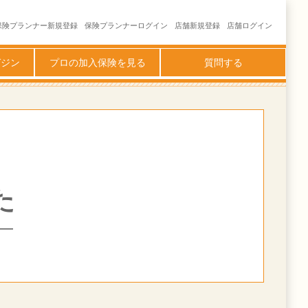
保険プランナー新規登録
保険プランナーログイン
店舗新規登録
店舗ログイン
ガジン
プロの加入保険を見る
質問する
た