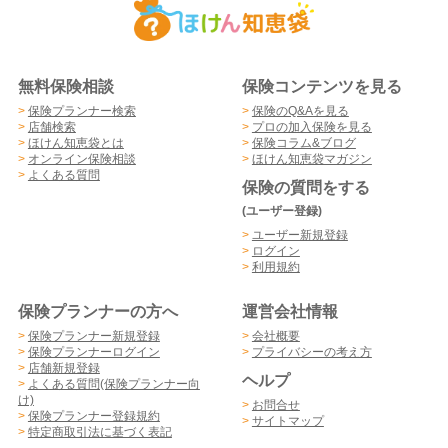
無料保険相談
保険コンテンツを見る
>
保険プランナー検索
>
保険のQ&Aを見る
>
店舗検索
>
プロの加入保険を見る
>
ほけん知恵袋とは
>
保険コラム&ブログ
>
オンライン保険相談
>
ほけん知恵袋マガジン
>
よくある質問
保険の質問をする
(ユーザー登録)
>
ユーザー新規登録
>
ログイン
>
利用規約
保険プランナーの方へ
運営会社情報
>
保険プランナー新規登録
>
会社概要
>
保険プランナーログイン
>
プライバシーの考え方
>
店舗新規登録
ヘルプ
>
よくある質問(保険プランナー向
け)
>
お問合せ
>
保険プランナー登録規約
>
サイトマップ
>
特定商取引法に基づく表記