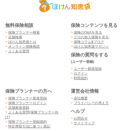
無料保険相談
保険コンテンツを見る
>
保険プランナー検索
>
保険のQ&Aを見る
>
店舗検索
>
プロの加入保険を見る
>
ほけん知恵袋とは
>
保険コラム&ブログ
>
オンライン保険相談
>
ほけん知恵袋マガジン
>
よくある質問
保険の質問をする
(ユーザー登録)
>
ユーザー新規登録
>
ログイン
>
利用規約
保険プランナーの方へ
運営会社情報
>
保険プランナー新規登録
>
会社概要
>
保険プランナーログイン
>
プライバシーの考え方
>
店舗新規登録
ヘルプ
>
よくある質問(保険プランナー向
け)
>
お問合せ
>
保険プランナー登録規約
>
サイトマップ
>
特定商取引法に基づく表記