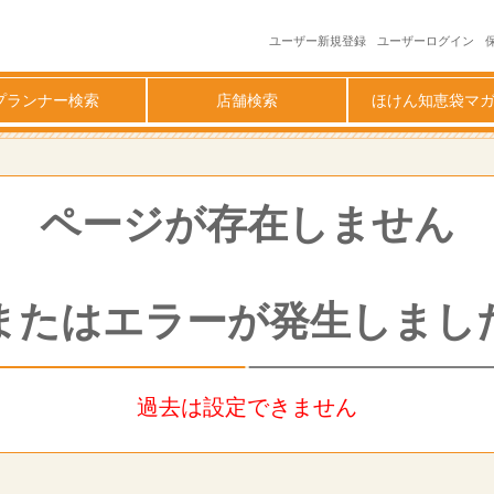
ユーザー新規登録
ユーザーログイン
プランナー検索
店舗検索
ほけん知恵袋マ
ページが存在しません
またはエラーが発生しまし
過去は設定できません