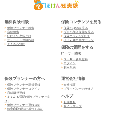
無料保険相談
保険コンテンツを見る
>
保険プランナー検索
>
保険のQ&Aを見る
>
店舗検索
>
プロの加入保険を見る
>
ほけん知恵袋とは
>
保険コラム&ブログ
>
オンライン保険相談
>
ほけん知恵袋マガジン
>
よくある質問
保険の質問をする
(ユーザー登録)
>
ユーザー新規登録
>
ログイン
>
利用規約
保険プランナーの方へ
運営会社情報
>
保険プランナー新規登録
>
会社概要
>
保険プランナーログイン
>
プライバシーの考え方
>
店舗新規登録
ヘルプ
>
よくある質問(保険プランナー向
け)
>
お問合せ
>
保険プランナー登録規約
>
サイトマップ
>
特定商取引法に基づく表記