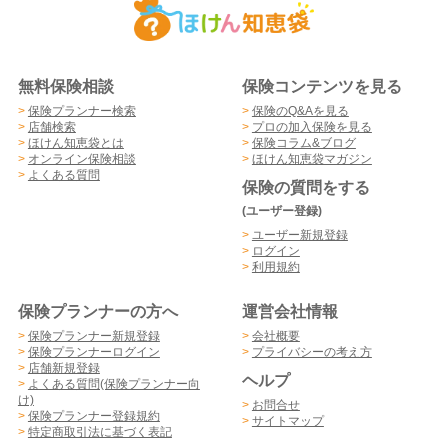
無料保険相談
保険コンテンツを見る
>
保険プランナー検索
>
保険のQ&Aを見る
>
店舗検索
>
プロの加入保険を見る
>
ほけん知恵袋とは
>
保険コラム&ブログ
>
オンライン保険相談
>
ほけん知恵袋マガジン
>
よくある質問
保険の質問をする
(ユーザー登録)
>
ユーザー新規登録
>
ログイン
>
利用規約
保険プランナーの方へ
運営会社情報
>
保険プランナー新規登録
>
会社概要
>
保険プランナーログイン
>
プライバシーの考え方
>
店舗新規登録
ヘルプ
>
よくある質問(保険プランナー向
け)
>
お問合せ
>
保険プランナー登録規約
>
サイトマップ
>
特定商取引法に基づく表記