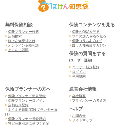
無料保険相談
保険コンテンツを見る
>
保険プランナー検索
>
保険のQ&Aを見る
>
店舗検索
>
プロの加入保険を見る
>
ほけん知恵袋とは
>
保険コラム&ブログ
>
オンライン保険相談
>
ほけん知恵袋マガジン
>
よくある質問
保険の質問をする
(ユーザー登録)
>
ユーザー新規登録
>
ログイン
>
利用規約
保険プランナーの方へ
運営会社情報
>
保険プランナー新規登録
>
会社概要
>
保険プランナーログイン
>
プライバシーの考え方
>
店舗新規登録
ヘルプ
>
よくある質問(保険プランナー向
け)
>
お問合せ
>
保険プランナー登録規約
>
サイトマップ
>
特定商取引法に基づく表記