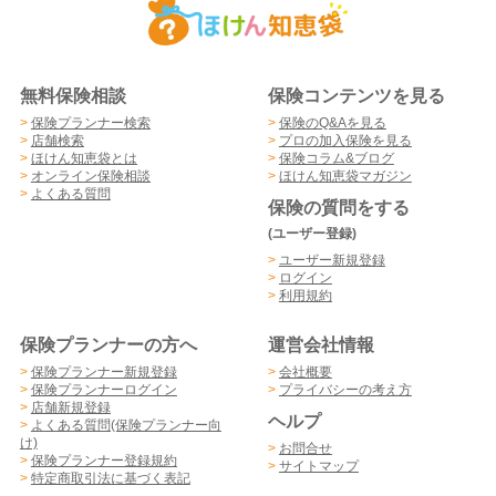
無料保険相談
保険コンテンツを見る
>
保険プランナー検索
>
保険のQ&Aを見る
>
店舗検索
>
プロの加入保険を見る
>
ほけん知恵袋とは
>
保険コラム&ブログ
>
オンライン保険相談
>
ほけん知恵袋マガジン
>
よくある質問
保険の質問をする
(ユーザー登録)
>
ユーザー新規登録
>
ログイン
>
利用規約
保険プランナーの方へ
運営会社情報
>
保険プランナー新規登録
>
会社概要
>
保険プランナーログイン
>
プライバシーの考え方
>
店舗新規登録
ヘルプ
>
よくある質問(保険プランナー向
け)
>
お問合せ
>
保険プランナー登録規約
>
サイトマップ
>
特定商取引法に基づく表記