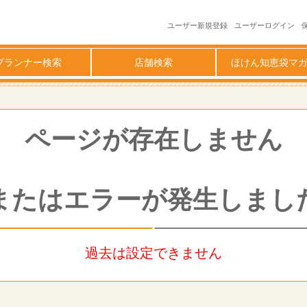
ユーザー新規登録
ユーザーログイン
プランナー検索
店舗検索
ほけん知恵袋マ
ページが存在しません
またはエラーが発生しまし
過去は設定できません