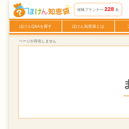
ページが存在しません | ほけん知恵袋
228
保険プランナー
名
ほけんQ&Aを探す
ほけん知恵袋とは
ページが存在しません