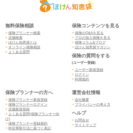
無料保険相談
保険コンテンツを見る
>
保険プランナー検索
>
保険のQ&Aを見る
>
店舗検索
>
プロの加入保険を見る
>
ほけん知恵袋とは
>
保険コラム&ブログ
>
オンライン保険相談
>
ほけん知恵袋マガジン
>
よくある質問
保険の質問をする
(ユーザー登録)
>
ユーザー新規登録
>
ログイン
>
利用規約
保険プランナーの方へ
運営会社情報
>
保険プランナー新規登録
>
会社概要
>
保険プランナーログイン
>
プライバシーの考え方
>
店舗新規登録
ヘルプ
>
よくある質問(保険プランナー向
け)
>
お問合せ
>
保険プランナー登録規約
>
サイトマップ
>
特定商取引法に基づく表記