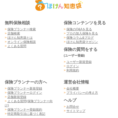
無料保険相談
保険コンテンツを見る
>
保険プランナー検索
>
保険のQ&Aを見る
>
店舗検索
>
プロの加入保険を見る
>
ほけん知恵袋とは
>
保険コラム&ブログ
>
オンライン保険相談
>
ほけん知恵袋マガジン
>
よくある質問
保険の質問をする
(ユーザー登録)
>
ユーザー新規登録
>
ログイン
>
利用規約
保険プランナーの方へ
運営会社情報
>
保険プランナー新規登録
>
会社概要
>
保険プランナーログイン
>
プライバシーの考え方
>
店舗新規登録
ヘルプ
>
よくある質問(保険プランナー向
け)
>
お問合せ
>
保険プランナー登録規約
>
サイトマップ
>
特定商取引法に基づく表記