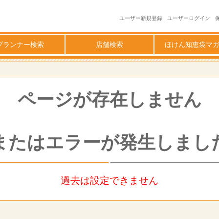
ユーザー新規登録
ユーザーログイン
プランナー検索
店舗検索
ほけん知恵袋マ
ページが存在しません
またはエラーが発生しまし
過去は設定できません