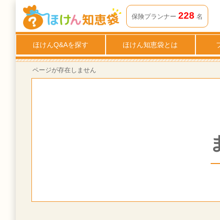
ページが存在しません | ほけん知恵袋
228
保険プランナー
名
ほけんQ&Aを探す
ほけん知恵袋とは
ページが存在しません