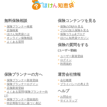
無料保険相談
保険コンテンツを見る
>
保険プランナー検索
>
保険のQ&Aを見る
>
店舗検索
>
プロの加入保険を見る
>
ほけん知恵袋とは
>
保険コラム&ブログ
>
オンライン保険相談
>
ほけん知恵袋マガジン
>
よくある質問
保険の質問をする
(ユーザー登録)
>
ユーザー新規登録
>
ログイン
>
利用規約
保険プランナーの方へ
運営会社情報
>
保険プランナー新規登録
>
会社概要
>
保険プランナーログイン
>
プライバシーの考え方
>
店舗新規登録
ヘルプ
>
よくある質問(保険プランナー向
け)
>
お問合せ
>
保険プランナー登録規約
>
サイトマップ
>
特定商取引法に基づく表記