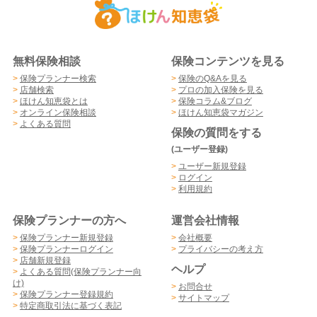
無料保険相談
保険コンテンツを見る
>
保険プランナー検索
>
保険のQ&Aを見る
>
店舗検索
>
プロの加入保険を見る
>
ほけん知恵袋とは
>
保険コラム&ブログ
>
オンライン保険相談
>
ほけん知恵袋マガジン
>
よくある質問
保険の質問をする
(ユーザー登録)
>
ユーザー新規登録
>
ログイン
>
利用規約
保険プランナーの方へ
運営会社情報
>
保険プランナー新規登録
>
会社概要
>
保険プランナーログイン
>
プライバシーの考え方
>
店舗新規登録
ヘルプ
>
よくある質問(保険プランナー向
け)
>
お問合せ
>
保険プランナー登録規約
>
サイトマップ
>
特定商取引法に基づく表記