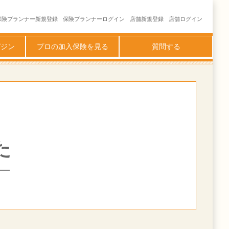
保険プランナー新規登録
保険プランナーログイン
店舗新規登録
店舗ログイン
ガジン
プロの加入保険を見る
質問する
た