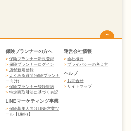
保険プランナーの方へ
運営会社情報
>
保険プランナー新規登録
>
会社概要
>
保険プランナーログイン
>
プライバシーの考え方
>
店舗新規登録
ヘルプ
>
よくある質問(保険プランナ
>
お問合せ
ー向け)
>
サイトマップ
>
保険プランナー登録規約
>
特定商取引法に基づく表記
LINEマーケティング事業
>
保険募集人向けLINE営業ツ
ール【Llinks】