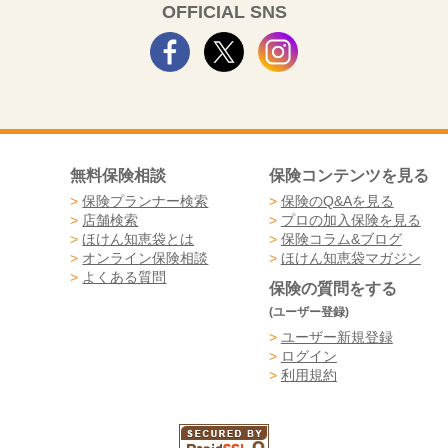
OFFICIAL SNS
無料保険相談
保険コンテンツを見る
>
保険プランナー検索
>
保険のQ&Aを見る
>
店舗検索
>
プロの加入保険を見る
>
ほけん知恵袋とは
>
保険コラム&ブログ
>
オンライン保険相談
>
ほけん知恵袋マガジン
>
よくある質問
保険の質問をする
(ユーザー登録)
>
ユーザー新規登録
>
ログイン
>
利用規約