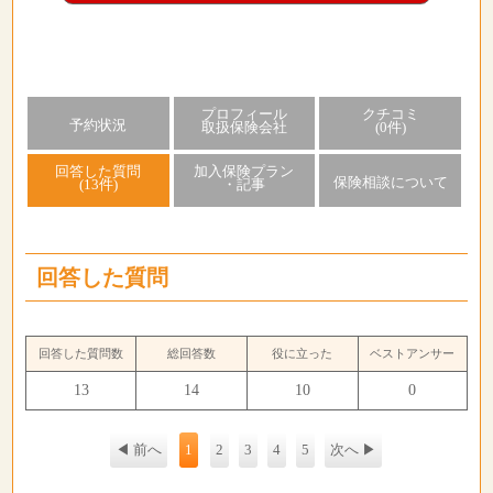
プロフィール
クチコミ
予約状況
取扱保険会社
(0件)
回答した質問
加入保険プラン
保険相談について
(13件)
・記事
回答した質問
回答した質問数
総回答数
役に立った
ベストアンサー
13
14
10
0
◀ 前へ
1
2
3
4
5
次へ ▶