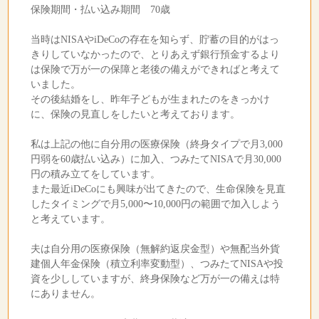
保険期間・払い込み期間 70歳
当時はNISAやiDeCoの存在を知らず、貯蓄の目的がはっ
きりしていなかったので、とりあえず銀行預金するより
は保険で万が一の保障と老後の備えができればと考えて
いました。
その後結婚をし、昨年子どもが生まれたのをきっかけ
に、保険の見直しをしたいと考えております。
私は上記の他に自分用の医療保険（終身タイプで月3,000
円弱を60歳払い込み）に加入、つみたてNISAで月30,000
円の積み立てをしています。
また最近iDeCoにも興味が出てきたので、生命保険を見直
したタイミングで月5,000〜10,000円の範囲で加入しよう
と考えています。
夫は自分用の医療保険（無解約返戻金型）や無配当外貨
建個人年金保険（積立利率変動型）、つみたてNISAや投
資を少ししていますが、終身保険など万が一の備えは特
にありません。