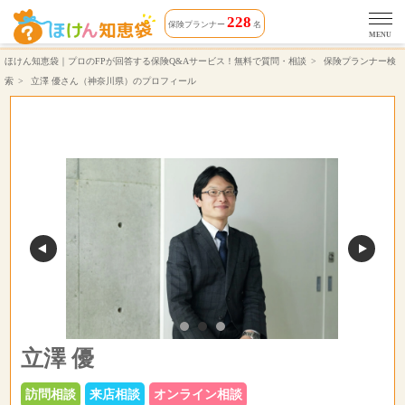
立澤 優さん（対応エリア 埼玉県, 千葉県, 東京都, 神奈川県, 茨城県, 栃木県, 群馬県, 静岡県）相談できる保険プランナーのプロフィール | ほけん知恵袋
228
保険プランナー
名
MENU
ほけん知恵袋｜プロのFPが回答する保険Q&Aサービス！無料で質問・相談
保険プランナー検
索
立澤 優さん（神奈川県）のプロフィール
立澤 優
訪問相談
来店相談
オンライン相談