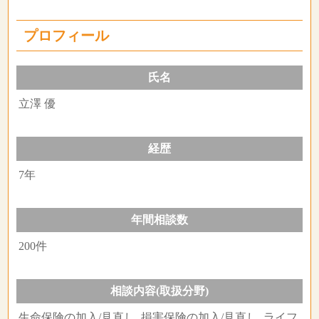
プロフィール
氏名
立澤 優
経歴
7年
年間相談数
200件
相談内容(取扱分野)
生命保険の加入/見直し, 損害保険の加入/見直し, ライフ