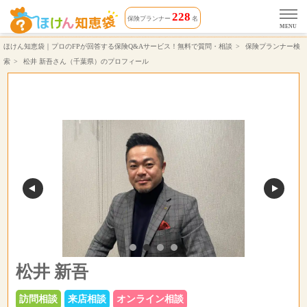
松井 新吾さん（対応エリア 茨城県, 埼玉県, 千葉県, 東京都, 神奈川県, 栃木県, 群馬県）相談できる保険プランナーのプロフィール | ほけん知恵袋
228
保険プランナー
名
MENU
ほけん知恵袋｜プロのFPが回答する保険Q&Aサービス！無料で質問・相談
保険プランナー検
索
松井 新吾さん（千葉県）のプロフィール
松井 新吾
訪問相談
来店相談
オンライン相談