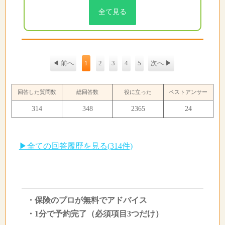
全て見る
◀ 前へ
1
2
3
4
5
次へ ▶
回答した質問数
総回答数
役に立った
ベストアンサー
314
348
2365
24
▶全ての回答履歴を見る(314件)
・保険のプロが無料でアドバイス
・1分で予約完了（必須項目3つだけ）