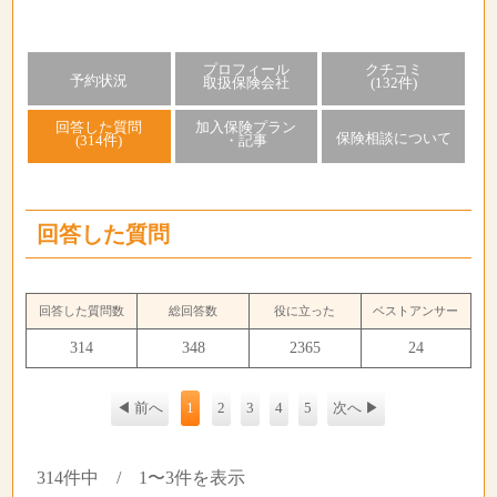
プロフィール
クチコミ
予約状況
取扱保険会社
(132件)
回答した質問
加入保険プラン
保険相談について
(314件)
・記事
回答した質問
回答した質問数
総回答数
役に立った
ベストアンサー
314
348
2365
24
◀ 前へ
1
2
3
4
5
次へ ▶
314件中 / 1〜3件を表示