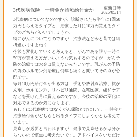
更新日時
3代疾病保険 一時金か治療給付金か
2026/05/14
3代疾病についてなのですが、診断されたら半年に1回50
万円もらえるタイプと、治療した月に10万円貰えるタイ
プのどちらがいいでしょうか。
特にがんについてなのですが、治療法など今と昔では結
構違いますよね？
今後も変化していくと考えると、がんである限り一時金
50万が貰える方がいいような気もするのですが、がん予
防の治療ではお金は貰えないみたいです。乳がんの予防
の為のホルモン剤治療は何年も続くと聞いてその点が心
配です。
毎月10万円給付金が出る方は、手術や放射線治療、抗が
ん剤、ホルモン剤、リハビリ通院、在宅医療、緩和ケア
などを受けた月に貰えるのですが、今後の治療の変化に
対応できるのか気になります。
もしくは3代疾病ではなくがん保険だけにして、一時金と
治療給付金がどちらも出るタイプにしようかとも考えて
います。
見直しが必要と言われますが、健康で見直せるかは分か
らないので慎重に考えたいです。アドバイスをいただけ