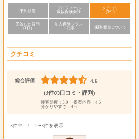
プロフィール
クチコミ
予約状況
取扱保険会社
(3件)
回答した質問
加入保険プラン
保険相談について
(1件)
・記事
クチコミ
総合評価
4.6
(3件の口コミ・評判)
接客態度：5.0 提案内容：4.6
分かりやすさ：4.6
3件中 / 1〜3件を表示